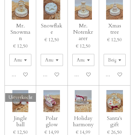
Mr.
Snowflak
Mr.
Xmas
Snowma
e
Notenkr
tree
n
arer
€ 12,50
€ 12,50
€ 12,50
€ 12,50
In winkelwagen
In winkelwagen
In winkelwagen
In winkelwage
Uitverkocht
Jingle
Polar
Holiday
Santa's
ball
glow
harmony
gift
€ 12,50
€ 14,99
€ 14,99
€ 26,50