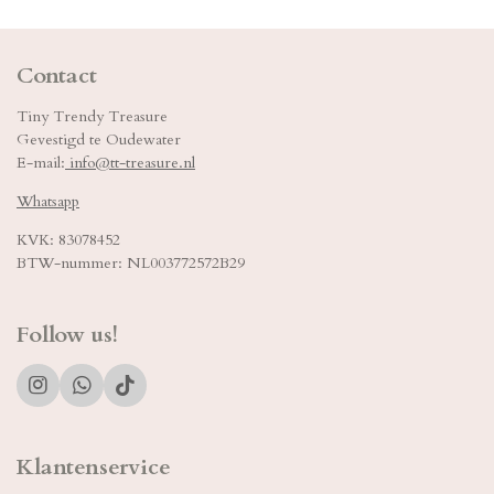
Contact
Tiny Trendy Treasure
Gevestigd te Oudewater
E-mail:
info@tt-treasure.nl
Whatsapp
KVK: 83078452
BTW-nummer: NL003772572B29
Follow us!
I
W
T
n
h
i
s
a
k
t
t
T
Klantenservice
a
s
o
g
A
k