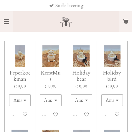
Snelle levering
Ga
direct
naar
de
hoofdinhoud
Peperkoe
KerstMu
Holiday
Holiday
kman
s
bear
bird
€ 9,99
€ 9,99
€ 9,99
€ 9,99
In winkelwagen
In winkelwagen
In winkelwagen
In winkelwage