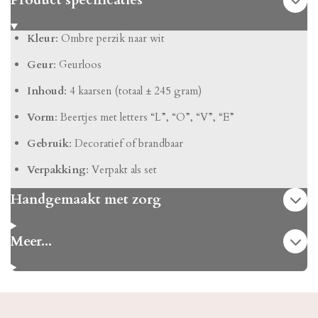
Product specificaties
Kleur
: Ombre perzik naar wit
Geur
: Geurloos
Inhoud
: 4 kaarsen (totaal ± 245 gram)
Vorm
: Beertjes met letters “L”, “O”, “V”, “E”
Gebruik
: Decoratief of brandbaar
Verpakking
: Verpakt als set
Handgemaakt met zorg
Meer...