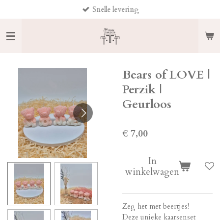
Snelle levering
Ga
direct
naar
de
hoofdinhoud
Bears of LOVE |
Perzik |
Geurloos
€ 7,00
In
winkelwagen
Zeg het met beertjes!
Deze unieke kaarsenset