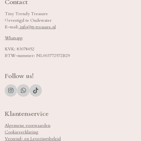
Contact
Tiny Trendy Treasure
Gevestigd te Oudewater
E-mail:
info@tt-treasure.nl
Whatsapp
KVK: 83078452
BTW-nummer: NL003772572B29
Follow us!
I
W
T
n
h
i
s
a
k
t
t
T
Klantenservice
a
s
o
g
A
k
Algemene voorwaarden
r
p
Cookieverklaring
a
p
m
Verzend- en Leveringsbeleid