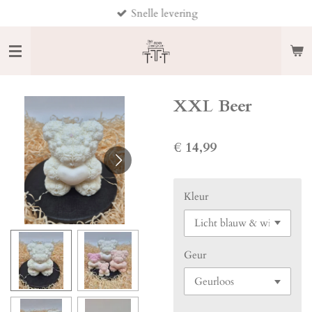
Snelle levering
Ga
direct
naar
de
hoofdinhoud
XXL Beer
€ 14,99
Kleur
Geur