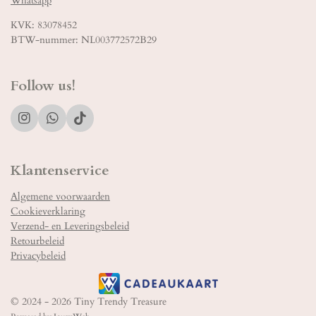
Whatsapp
KVK: 83078452
BTW-nummer: NL003772572B29
Follow us!
I
W
T
n
h
i
s
a
k
t
t
T
Klantenservice
a
s
o
g
A
k
Algemene voorwaarden
r
p
Cookieverklaring
a
p
m
Verzend- en Leveringsbeleid
Retourbeleid
Privacybeleid
© 2024 - 2026 Tiny Trendy Treasure