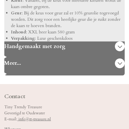
Kleur
: Variabel, bij de keus voor meerdere kleuren wordt de
kaars ombre gegoten.
Geur
: Bij de keus voor geur zal er 10% geurolie togevoegd
worden. Dit zorg voor een heerlijke geur die je ruikt zonder
de kaars te hoeven branden.
Inhoud
: XXL beer kaars 580 gram
Verpakking
: Luxe geschenkdoos
Handgemaakt met zorg
Meer...
Contact
Tiny Trendy Treasure
Gevestigd te Oudewater
E-mail:
info@tt-treasure.nl