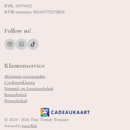
KVK: 83078452
BTW-nummer: NL003772572B29
Follow us!
I
W
T
n
h
i
s
a
k
t
t
T
Klantenservice
a
s
o
g
A
k
Algemene voorwaarden
r
p
Cookieverklaring
a
p
m
Verzend- en Leveringsbeleid
Retourbeleid
Privacybeleid
© 2024 - 2026 Tiny Trendy Treasure
Powered by
JouwWeb