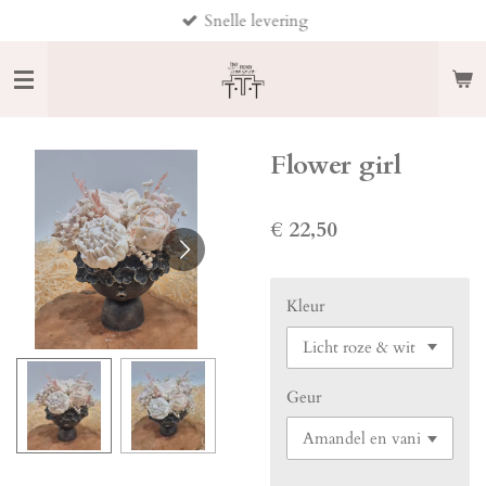
Snelle levering
Ga
direct
naar
de
hoofdinhoud
Flower girl
€ 22,50
Kleur
Geur