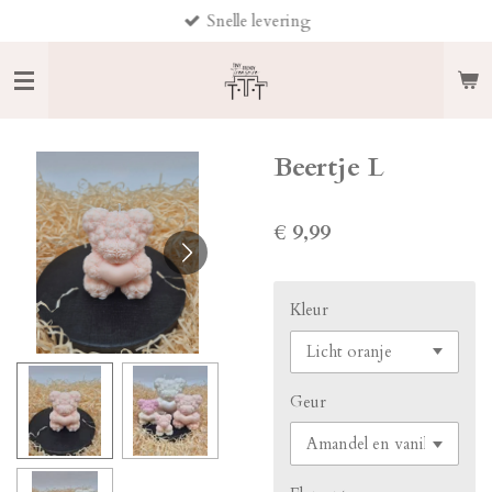
Snelle levering
Ga
direct
naar
de
hoofdinhoud
Beertje L
€ 9,99
Kleur
Geur