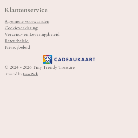
s
a
k
t
t
T
Klantenservice
a
s
o
g
A
k
Algemene voorwaarden
r
p
Cookieverklaring
a
p
m
Verzend- en Leveringsbeleid
Retourbeleid
Privacybeleid
© 2024 - 2026 Tiny Trendy Treasure
Powered by
JouwWeb