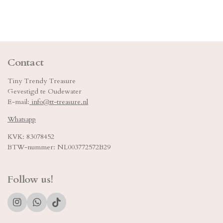
Contact
Tiny Trendy Treasure
Gevestigd te Oudewater
E-mail:
info@tt-treasure.nl
Whatsapp
KVK: 83078452
BTW-nummer: NL003772572B29
Follow us!
I
W
T
n
h
i