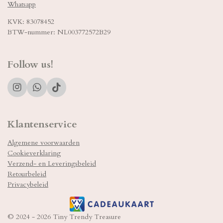
Whatsapp
KVK: 83078452
BTW-nummer: NL003772572B29
Follow us!
I
W
T
n
h
i
s
a
k
t
t
T
Klantenservice
a
s
o
g
A
k
Algemene voorwaarden
r
p
Cookieverklaring
a
p
m
Verzend- en Leveringsbeleid
Retourbeleid
Privacybeleid
© 2024 - 2026 Tiny Trendy Treasure