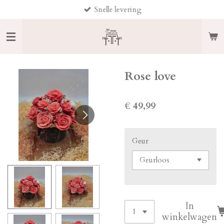
Snelle levering
Ga
direct
naar
de
hoofdinhoud
Rose love
€ 49,99
Geur
In
winkelwagen