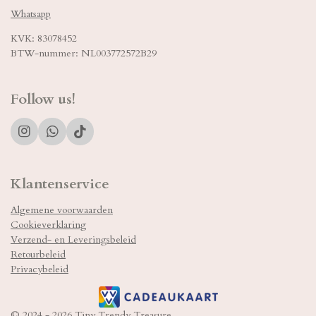
Whatsapp
KVK: 83078452
BTW-nummer: NL003772572B29
Follow us!
I
W
T
n
h
i
s
a
k
t
t
T
Klantenservice
a
s
o
g
A
k
Algemene voorwaarden
r
p
Cookieverklaring
a
p
m
Verzend- en Leveringsbeleid
Retourbeleid
Privacybeleid
© 2024 - 2026 Tiny Trendy Treasure