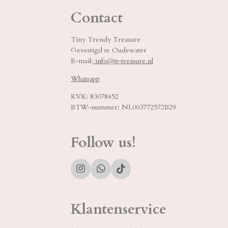
Contact
Tiny Trendy Treasure
Gevestigd te Oudewater
E-mail:
info@tt-treasure.nl
Whatsapp
KVK: 83078452
BTW-nummer: NL003772572B29
Follow us!
I
W
T
n
h
i
s
a
k
t
t
T
Klantenservice
a
s
o
g
A
k
r
p