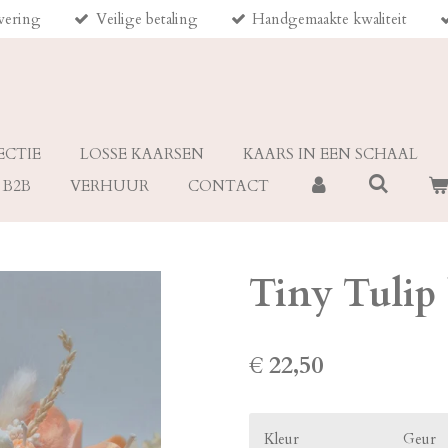
evering
Veilige betaling
Handgemaakte kwaliteit
ECTIE
LOSSE KAARSEN
KAARS IN EEN SCHAAL
B2B
VERHUUR
CONTACT
Tiny Tulip
€ 22,50
Kleur
Geur