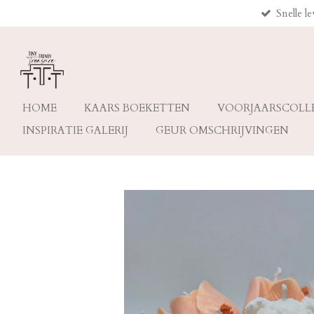
Snelle l
Ga
direct
naar
de
hoofdinhoud
HOME
KAARS BOEKETTEN
VOORJAARSCOLL
INSPIRATIE GALERIJ
GEUR OMSCHRIJVINGEN