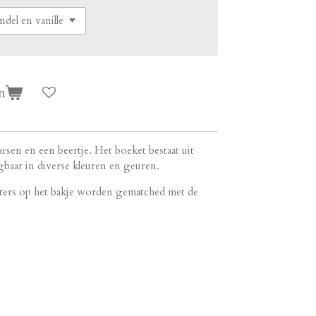
n
rsen en een beertje. Het boeket bestaat uit
gbaar in diverse kleuren en geuren.
ters op het bakje worden gematched met de