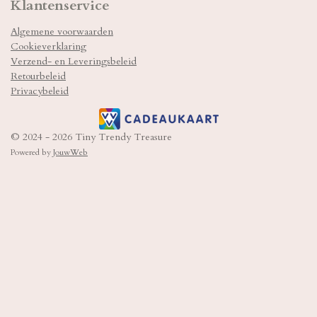
Klantenservice
a
s
o
g
A
k
Algemene voorwaarden
r
p
Cookieverklaring
a
p
m
Verzend- en Leveringsbeleid
Retourbeleid
Privacybeleid
© 2024 - 2026 Tiny Trendy Treasure
Powered by
JouwWeb