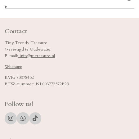
Contact
Tiny Trendy Treasure
Gevestigd te Oudewater
E-mail:
info@tt-treasure.nl
Whatsapp
KVK: 83078452
BTW-nummer: NL003772572B29
Follow us!
I
W
T
n
h
i
s
a
k
t
t
T