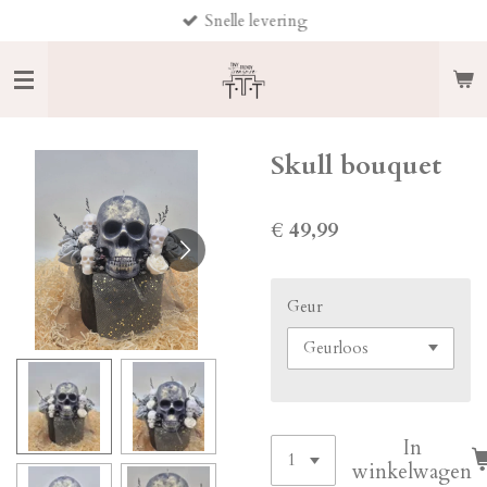
Snelle levering
Ga
direct
naar
de
hoofdinhoud
Skull bouquet
€ 49,99
Geur
In
winkelwagen